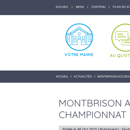
ACCUEIL
|
MENU
|
CONTENU
|
PLAN DU SI
ACCUEIL
>
ACTUALITÉS
>
MONTBRISON ACCUEIL
MONTBRISON AC
CHAMPIONNAT 
Publié le 06 Oct 2015 | Rubrique(s) :
Festi