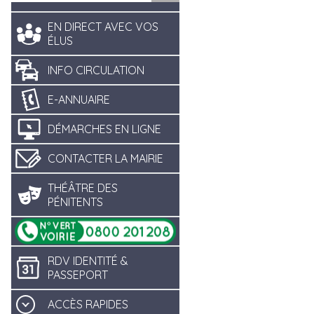
EN DIRECT AVEC VOS
ÉLUS
INFO CIRCULATION
E-ANNUAIRE
DÉMARCHES EN LIGNE
CONTACTER LA MAIRIE
THÉÂTRE DES
PÉNITENTS
RDV IDENTITÉ &
PASSEPORT
ACCÈS RAPIDES