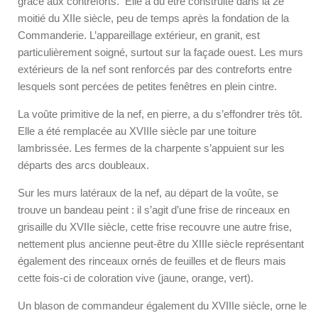
grâce aux contreforts. Elle a dû être construite dans la 2
e
moitié du XII
e
siècle, peu de temps après la fondation de la
Commanderie. L’appareillage extérieur, en granit, est
particulièrement soigné, surtout sur la façade ouest. Les murs
extérieurs de la nef sont renforcés par des contreforts entre
lesquels sont percées de petites fenêtres en plein cintre.
La voûte primitive de la nef, en pierre, a du s’effondrer très tôt.
Elle a été remplacée au XVIIIe siècle par une toiture
lambrissée. Les fermes de la charpente s’appuient sur les
départs des arcs doubleaux.
Sur les murs latéraux de la nef, au départ de la voûte, se
trouve un bandeau peint : il s’agit d’une frise de rinceaux en
grisaille du XVIIe siècle, cette frise recouvre une autre frise,
nettement plus ancienne peut-être du XIII
e
siècle représentant
également des rinceaux ornés de feuilles et de fleurs mais
cette fois-ci de coloration vive (jaune, orange, vert).
Un blason de commandeur également du XVIII
e
siècle, orne le