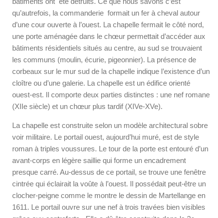
bâtiments ont été détruits. Ce que nous savons c’est
qu’autrefois, la commanderie formait un fer à cheval autour
d’une cour ouverte à l’ouest. La chapelle fermait le côté nord,
une porte aménagée dans le chœur permettait d’accéder aux
bâtiments résidentiels situés au centre, au sud se trouvaient
les communs (moulin, écurie, pigeonnier). La présence de
corbeaux sur le mur sud de la chapelle indique l’existence d’un
cloître ou d’une galerie. La chapelle est un édifice orienté
ouest-est. Il comporte deux parties distinctes : une nef romane
(XII
e
siècle) et un chœur plus tardif (XIV
e
-XV
e
).
La chapelle est construite selon un modèle architectural sobre
voir militaire. Le portail ouest, aujourd’hui muré, est de style
roman à triples voussures. Le tour de la porte est entouré d’un
avant-corps en légère saillie qui forme un encadrement
presque carré. Au-dessus de ce portail, se trouve une fenêtre
cintrée qui éclairait la voûte à l’ouest. Il possédait peut-être un
clocher-peigne comme le montre le dessin de Martellange en
1611. Le portail ouvre sur une nef à trois travées bien visibles