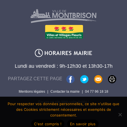
Lundi au vendredi : 9h-12h30 et 13h30-17h
PARTAGEZ CETTE PAGE
Mentions légales
|
Contacter la mairie
|
04 77 96 18 18
Encore un site Web collectivités !
Pour respecter vos données personnelles, ce site n'utilise que
des Cookies strictement nécessaires et exemptés de
consentement.
C'est compris !
En savoir plus