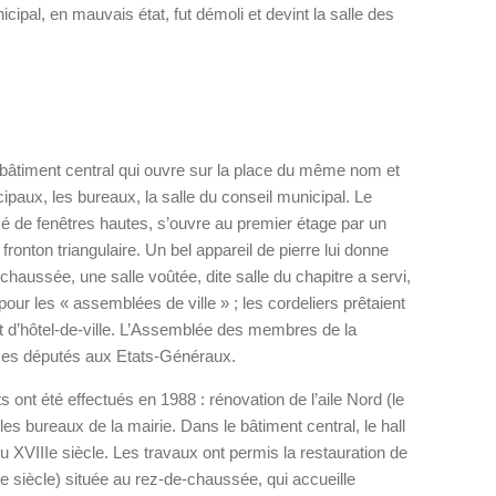
icipal, en mauvais état, fut démoli et devint la salle des
le bâtiment central qui ouvre sur la place du même nom et
icipaux, les bureaux, la salle du conseil municipal. Le
rcé de fenêtres hautes, s’ouvre au premier étage par un
fronton triangulaire. Un bel appareil de pierre lui donne
e-chaussée, une salle voûtée, dite salle du chapitre a servi,
our les « assemblées de ville » ; les cordeliers prêtaient
it d’hôtel-de-ville. L’Assemblée des membres de la
e ses députés aux Etats-Généraux.
 ont été effectués en 1988 : rénovation de l’aile Nord (le
les bureaux de la mairie. Dans le bâtiment central, le hall
 XVIIIe siècle. Les travaux ont permis la restauration de
 siècle) située au rez-de-chaussée, qui accueille