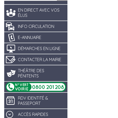
EN DIRECT AVEC VOS
ÉLUS
INFO CIRCULATION
E-ANNUAIRE
DÉMARCHES EN LIGNE
CONTACTER LA MAIRIE
THÉÂTRE DES
PÉNITENTS
RDV IDENTITÉ &
PASSEPORT
ACCÈS RAPIDES