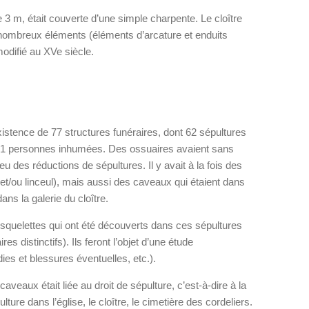
de 3 m, était couverte d’une simple charpente. Le cloître
 nombreux éléments (éléments d’arcature et enduits
modifié au XVe siècle.
existence de 77 structures funéraires, dont 62 sépultures
121 personnes inhumées. Des ossuaires avaient sans
 eu des réductions de sépultures. Il y avait à la fois des
et/ou linceul), mais aussi des caveaux qui étaient dans
ans la galerie du cloître.
les squelettes qui ont été découverts dans ces sépultures
es distinctifs). Ils feront l’objet d’une étude
dies et blessures éventuelles, etc.).
veaux était liée au droit de sépulture, c’est-à-dire à la
pulture dans l’église, le cloître, le cimetière des cordeliers.