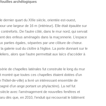
fouilles archélogiques
e dernier quart du XIIIe siècle, orientée est-ouest,
ur une largeur de 16 m (intérieur). Elle était épaulée sur
contreforts. De l’autre côté, dans le mur nord, qui servait
araient des enfeus aménagés dans la maçonnerie. L’espace
 deux parties égales, séparées par une clôture de chœur.
a galerie sud du cloître à l’église. La porte donnant sur le
liers, alors que l’autre permettait aux laïcs d’accéder à
.
série de chapelles latérales fut construite le long du mur
ont montré que toutes ces chapelles étaient dotées d’un
de l’hôtel-de-ville) a livré un intéressant ensemble de
agné d’un ange portant un phylactère). La nef fut
 siècle avec l’aménagement de nouvelles fenêtres et
paru dès que, en 2010, l’enduit qui recouvrait le bâtiment