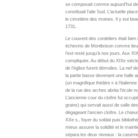
se composait comme aujourd’hui de t
constituait l’aile Sud. L’actuelle plac
le cimetière des moines. Il y eut be
1731.
Le couvent des cordeliers était bien ins
échevins de Montbrison comme lieu de 
l’est resté jusqu’à nos jours. Aux XI
compliquée. Au début du XIXe siècle, 
de l’église furent démolies. La nef de
la partie basse devenant une halle au
(un magnifique théâtre « à l’italienne 
de la rue des arches abrita l’école n
L’ancienne cour du cloître fut occupé
grains) qui servait aussi de salle des
dégageant l’ancien cloître. Le chœur 
XXe s., foyer du soldat puis biblio
mieux assurer la solidité et le maint
sépara les deux niveaux : la casern