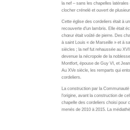
la nef – sans les chapelles latérales
clocher crénelé et ouvert de plusieur
Cette église des cordeliers était à u
recouverte d’un lambris. Elle était é
chœur était voûté de pierre. Des chap
à saint Louis « de Marseille » et à s
siècles ; la nef fut rehaussée au XVII
devenue la nécropole de la nobless
Montfort, épouse de Guy VI, et Jea
Au XVe siècle, les remparts qui entou
cordeliers.
La construction par la Communauté 
l’origine, avant la construction de ce
chapelle des cordeliers choisi pour c
menés de 2010 à 2015. La médiathèq