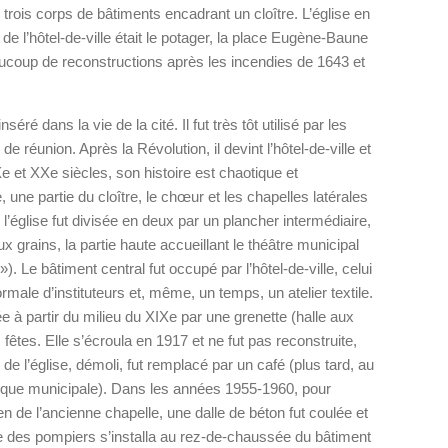
rois corps de bâtiments encadrant un cloître. L’église en
e de l’hôtel-de-ville était le potager, la place Eugène-Baune
aucoup de reconstructions après les incendies de 1643 et
éré dans la vie de la cité. Il fut très tôt utilisé par les
réunion. Après la Révolution, il devint l’hôtel-de-ville et
Xe et XXe siècles, son histoire est chaotique et
une partie du cloître, le chœur et les chapelles latérales
 l’église fut divisée en deux par un plancher intermédiaire,
x grains, la partie haute accueillant le théâtre municipal
»). Le bâtiment central fut occupé par l’hôtel-de-ville, celui
ormale d’instituteurs et, même, un temps, un atelier textile.
e à partir du milieu du XIXe par une grenette (halle aux
 fêtes. Elle s’écroula en 1917 et ne fut pas reconstruite,
de l’église, démoli, fut remplacé par un café (plus tard, au
thèque municipale). Dans les années 1955-1960, pour
ien de l’ancienne chapelle, une dalle de béton fut coulée et
e des pompiers s’installa au rez-de-chaussée du bâtiment