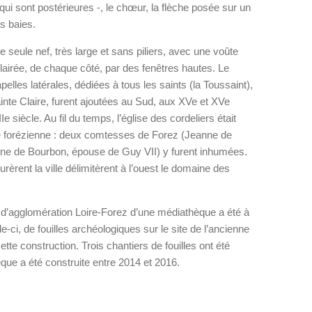
 qui sont postérieures -, le chœur, la flèche posée sur un
s baies.
ne seule nef, très large et sans piliers, avec une voûte
clairée, de chaque côté, par des fenêtres hautes. Le
elles latérales, dédiées à tous les saints (la Toussaint),
ainte Claire, furent ajoutées au Sud, aux XVe et XVe
Ie siècle. Au fil du temps, l’église des cordeliers était
e forézienne : deux comtesses de Forez (Jeanne de
nne de Bourbon, épouse de Guy VII) y furent inhumées.
rèrent la ville délimitèrent à l’ouest le domaine des
d’agglomération Loire-Forez d’une médiathèque a été à
lle-ci, de fouilles archéologiques sur le site de l’ancienne
ette construction. Trois chantiers de fouilles ont été
ue a été construite entre 2014 et 2016.