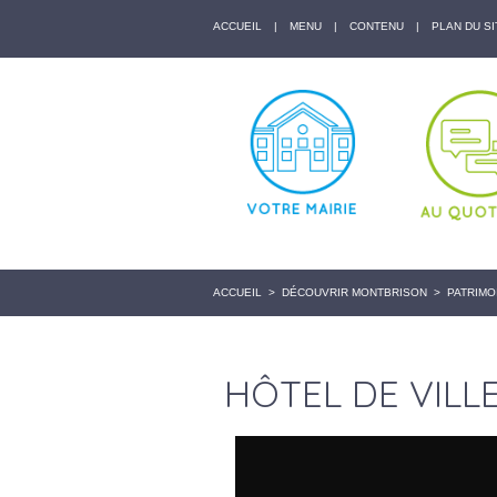
ACCUEIL
|
MENU
|
CONTENU
|
PLAN DU SI
ACCUEIL
>
DÉCOUVRIR MONTBRISON
>
PATRIMO
HÔTEL DE VILL