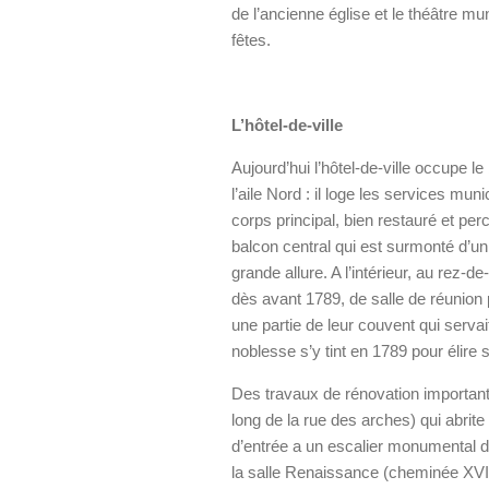
de l’ancienne église et le théâtre mun
fêtes.
L’hôtel-de-ville
Aujourd’hui l’hôtel-de-ville occupe 
l’aile Nord : il loge les services mun
corps principal, bien restauré et pe
balcon central qui est surmonté d’un 
grande allure. A l’intérieur, au rez-d
dès avant 1789, de salle de réunion p
une partie de leur couvent qui serva
noblesse s’y tint en 1789 pour élir
Des travaux de rénovation importants
long de la rue des arches) qui abrite 
d’entrée a un escalier monumental du
la salle Renaissance (cheminée XVIe