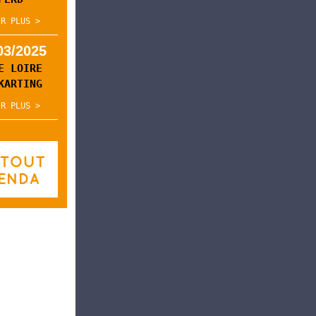
IR PLUS >
03/2025
E LOIRE
KARTING
IR PLUS >