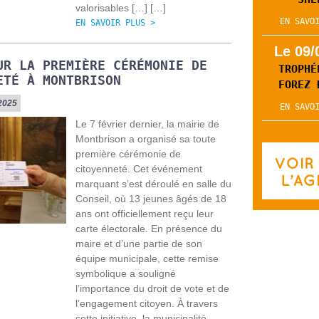
valorisables […] […]
EN SAVO
EN SAVOIR PLUS >
Le 09/
UR LA PREMIÈRE CÉRÉMONIE DE
TROPHÉ
ETÉ À MONTBRISON
FOREZ 
/2025
EN SAVO
Le 7 février dernier, la mairie de
Montbrison a organisé sa toute
première cérémonie de
citoyenneté. Cet événement
marquant s’est déroulé en salle du
Conseil, où 13 jeunes âgés de 18
ans ont officiellement reçu leur
carte électorale. En présence du
maire et d’une partie de son
équipe municipale, cette remise
symbolique a souligné
l’importance du droit de vote et de
l’engagement citoyen. À travers
cette initiative, la municipalité