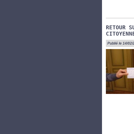
RETOUR S
CITOYENN
Publié le 14/02