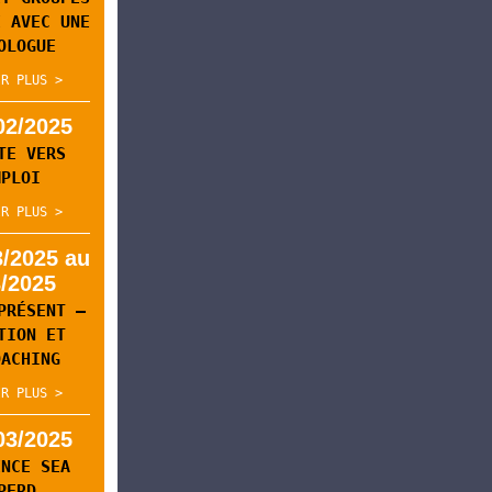
E AVEC UNE
OLOGUE
IR PLUS >
02/2025
TE VERS
MPLOI
IR PLUS >
3/2025 au
3/2025
PRÉSENT –
TION ET
OACHING
IR PLUS >
03/2025
ENCE SEA
PERD