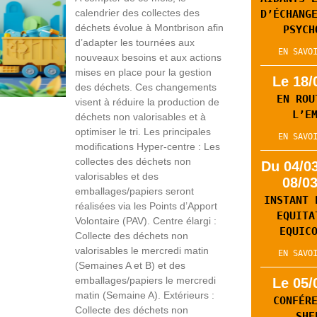
calendrier des collectes des
D’ÉCHANG
déchets évolue à Montbrison afin
PSYCH
d’adapter les tournées aux
EN SAVO
nouveaux besoins et aux actions
mises en place pour la gestion
Le 18/
des déchets. Ces changements
EN ROU
visent à réduire la production de
L’E
déchets non valorisables et à
optimiser le tri. Les principales
EN SAVO
modifications Hyper-centre : Les
collectes des déchets non
Du 04/0
valorisables et des
08/0
emballages/papiers seront
INSTANT 
réalisées via les Points d’Apport
EQUITA
Volontaire (PAV). Centre élargi :
EQUIC
Collecte des déchets non
valorisables le mercredi matin
EN SAVO
(Semaines A et B) et des
emballages/papiers le mercredi
Le 05/
matin (Semaine A). Extérieurs :
CONFÉR
Collecte des déchets non
SHE