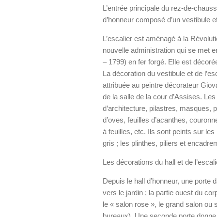
L’entrée principale du rez-de-chauss
d’honneur composé d’un vestibule et
L’escalier est aménagé à la Révolutio
nouvelle administration qui se met e
– 1799) en fer forgé. Elle est déco
La décoration du vestibule et de l’es
attribuée au peintre décorateur Giov
de la salle de la cour d’Assises. L
d’architecture, pilastres, masques,
d’oves, feuilles d’acanthes, couro
à feuilles, etc. Ils sont peints sur l
gris ; les plinthes, piliers et encad
Les décorations du hall et de l’esca
Depuis le hall d’honneur, une porte d
vers le jardin ; la partie ouest du co
le « salon rose », le grand salon ou 
bureaux). Une seconde porte donne da