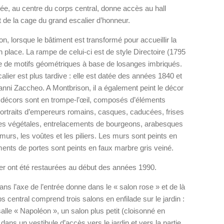
ée, au centre du corps central, donne accès au hall
 de la cage du grand escalier d’honneur.
n, lorsque le bâtiment est transformé pour accueillir la
n place. La rampe de celui-ci est de style Directoire (1795
rée de motifs géométriques à base de losanges imbriqués.
calier est plus tardive : elle est datée des années 1840 et
anni Zaccheo. A Montbrison, il a également peint le décor
es décors sont en trompe-l’œil, composés d’éléments
 portraits d’empereurs romains, casques, caducées, frises
nnes végétales, entrelacements de bourgeons, arabesques
es murs, les voûtes et les piliers. Les murs sont peints en
rements de portes sont peints en faux marbre gris veiné.
lier ont été restaurées au début des années 1990.
ans l’axe de l’entrée donne dans le « salon rose » et de là
rps central comprend trois salons en enfilade sur le jardin :
salle « Napoléon », un salon plus petit (cloisonné en
ns un vestibule d’accès vers le jardin et vers la partie