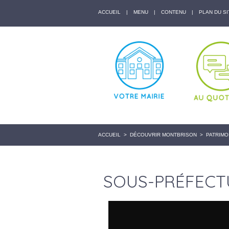
ACCUEIL
|
MENU
|
CONTENU
|
PLAN DU SI
ACCUEIL
>
DÉCOUVRIR MONTBRISON
>
PATRIMO
SOUS-PRÉFECT