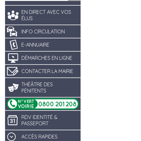
EN DIRECT AVEC VOS
ÉLUS
INFO CIRCULATION
E-ANNUAIRE
DÉMARCHES EN LIGNE
CONTACTER LA MAIRIE
THÉÂTRE DES
PÉNITENTS
RDV IDENTITÉ &
PASSEPORT
ACCÈS RAPIDES