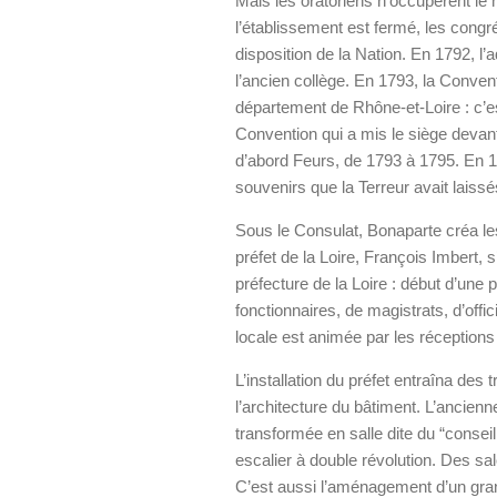
Mais les oratoriens n’occupèrent le
l’établissement est fermé, les congré
disposition de la Nation. En 1792, l’a
l’ancien collège. En 1793, la Convent
département de Rhône-et-Loire : c’e
Convention qui a mis le siège devant la
d’abord Feurs, de 1793 à 1795. En 17
souvenirs que la Terreur avait laiss
Sous le Consulat, Bonaparte créa les
préfet de la Loire, François Imbert, 
préfecture de la Loire : début d’une 
fonctionnaires, de magistrats, d’offi
locale est animée par les réceptions
L’installation du préfet entraîna des
l’architecture du bâtiment. L’ancienn
transformée en salle dite du “conseil 
escalier à double révolution. Des sa
C’est aussi l’aménagement d’un grand