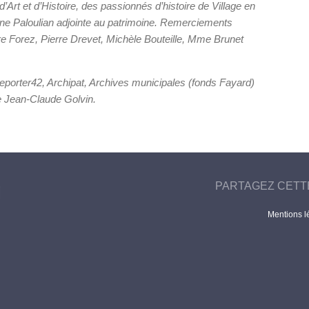
d’Art et d’Histoire, des passionnés d’histoire de Village en
ine Paloulian adjointe au patrimoine. Remerciements
oire Forez, Pierre Drevet, Michèle Bouteille, Mme Brunet
reporter42, Archipat, Archives municipales (fonds Fayard)
e Jean-Claude Golvin.
PARTAGEZ CETT
Mentions l