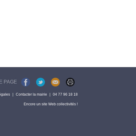
E PAGE
égales
|
Contacter la mairie
|
04 77 96 18 18
Encore un site Web collectivités !