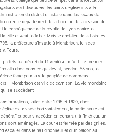
 nouveau collège que peu de temps, car à la Révolution,
gations sont dissoutes, les biens d’église mis à la
dministration du district s’installe dans les locaux de
ion crée le département de la Loire né de la division du
st la conséquence de la révolte de Lyon contre la
 ville et veut l’affaiblir. Mais le chef-lieu de la Loire est
95, la préfecture s’installe à Montbrison, loin des
és à Feurs.
 préfets par décret du 11 ventôse an VIII. Le premier
s’installa donc dans ce qui devint, pendant 55 ans, la
période faste pour la ville peuplée de nombreux
ciers – Montbrison est ville de garnison. La vie mondaine
 qui se succèdent.
 transformations, faites entre 1795 et 1830, dans
e église est divisée horizontalement, la partie haute est
général” et pour y accéder, on construit, à l’intérieur, un
lons sont aménagés. La cour est fermée par des grilles.
 escalier dans le hall d’honneur et d’un balcon au