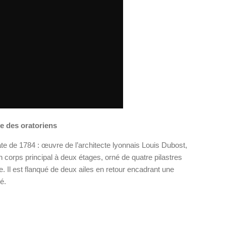
e des oratoriens
te de 1784 : œuvre de l’architecte lyonnais Louis Dubost,
n corps principal à deux étages, orné de quatre pilastres
e. Il est flanqué de deux ailes en retour encadrant une
é.