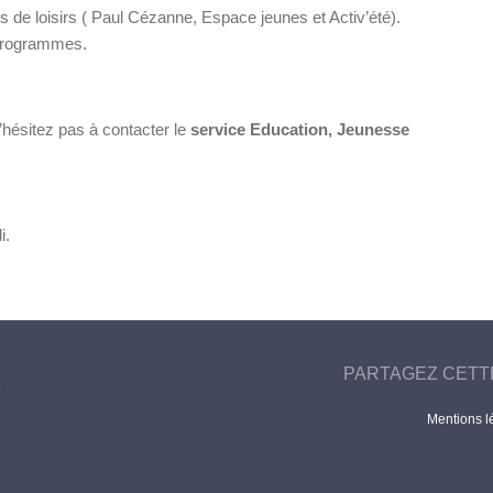
s de loisirs ( Paul Cézanne, Espace jeunes et Activ’été).
 programmes.
’hésitez pas à contacter le
service Education, Jeunesse
i.
PARTAGEZ CETT
Mentions l