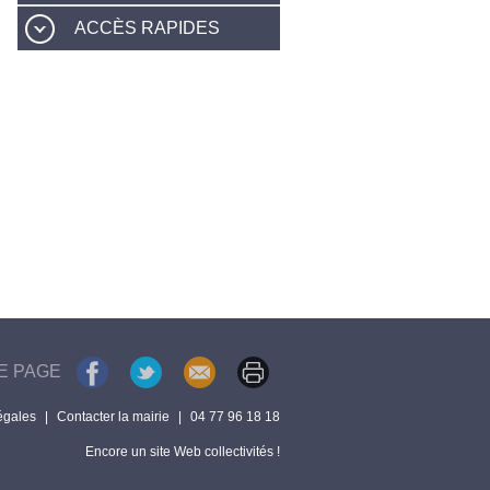
ACCÈS RAPIDES
E PAGE
égales
|
Contacter la mairie
|
04 77 96 18 18
Encore un site Web collectivités !