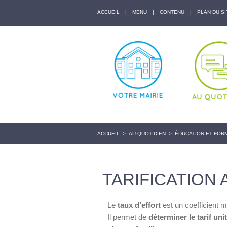
ACCUEIL
|
MENU
|
CONTENU
|
PLAN DU SI
ACCUEIL
>
AU QUOTIDIEN
>
ÉDUCATION ET FOR
TARIFICATION 
Le
taux d’effort
est un coefficient mu
Il permet de
déterminer le tarif un