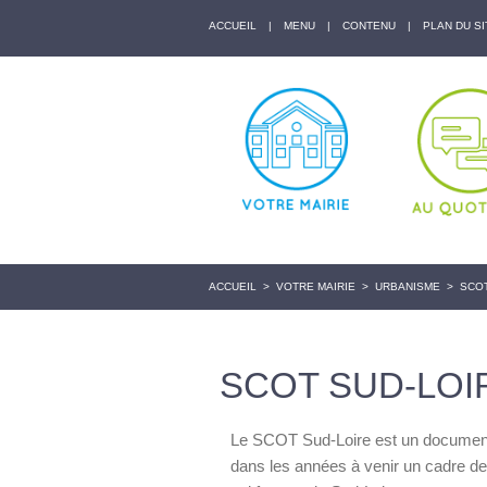
ACCUEIL
|
MENU
|
CONTENU
|
PLAN DU SI
ACCUEIL
>
VOTRE MAIRIE
>
URBANISME
>
SCOT
SCOT SUD-LOI
Le SCOT Sud-Loire est un document d
dans les années à venir un cadre de