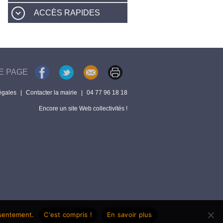
ACCÈS RAPIDES
E PAGE
égales
|
Contacter la mairie
|
04 77 96 18 18
Encore un site Web collectivités !
nsentement.
C'est compris !
En savoir plus