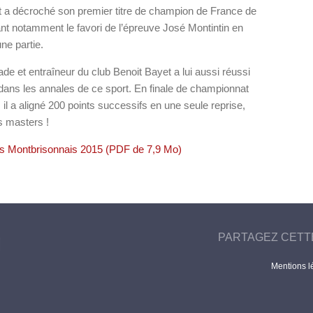
t a décroché son premier titre de champion de France de
nant notamment le favori de l’épreuve José Montintin en
ne partie.
de et entraîneur du club Benoit Bayet a lui aussi réussi
ans les annales de ce sport. En finale de championnat
 il a aligné 200 points successifs en une seule reprise,
s masters !
ns Montbrisonnais 2015 (PDF de 7,9 Mo)
PARTAGEZ CETT
Mentions l