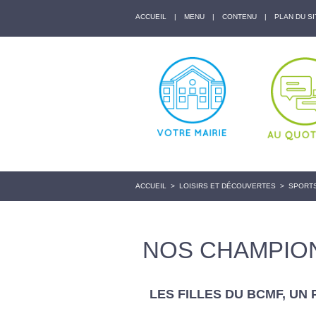
ACCUEIL
|
MENU
|
CONTENU
|
PLAN DU SI
ACCUEIL
>
LOISIRS ET DÉCOUVERTES
>
SPORT
NOS CHAMPIO
LES FILLES DU BCMF, UN