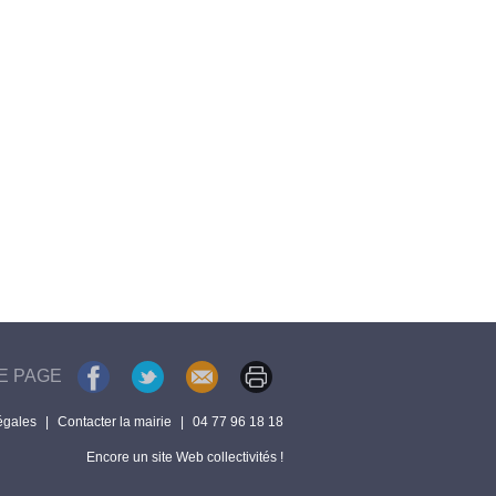
E PAGE
égales
|
Contacter la mairie
|
04 77 96 18 18
Encore un site Web collectivités !