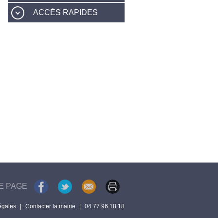
ACCÈS RAPIDES
E PAGE
égales
|
Contacter la mairie
|
04 77 96 18 18