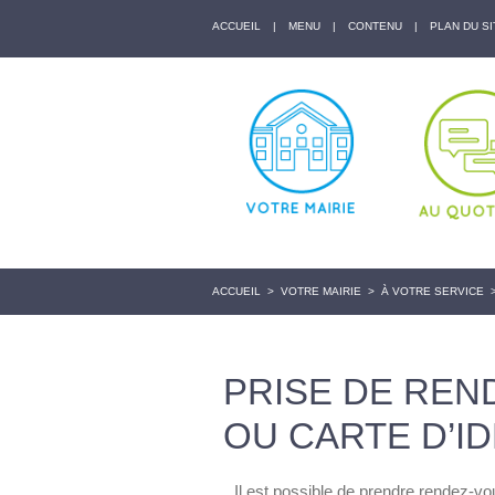
ACCUEIL
|
MENU
|
CONTENU
|
PLAN DU SI
ACCUEIL
>
VOTRE MAIRIE
>
À VOTRE SERVICE
PRISE DE REN
OU CARTE D’I
Il est possible de prendre rendez-v