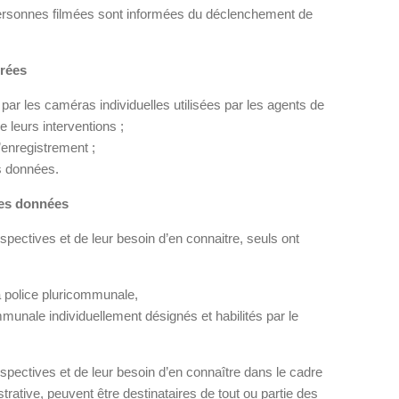
 personnes filmées sont informées du déclenchement de
trées
par les caméras individuelles utilisées par les agents de
e leurs interventions ;
d’enregistrement ;
es données.
des données
respectives et de leur besoin d’en connaitre, seuls ont
a police pluricommunale,
mmunale individuellement désignés et habilités par le
respectives et de leur besoin d’en connaître dans le cadre
trative, peuvent être destinataires de tout ou partie des