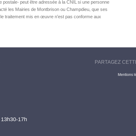
e postale- peut être adressée à la CNIL si une personne
acté les Mairies de Montbrison ou Champdieu, que ses
 le traitement mis en œuvre n’est pas conforme aux
PARTAGEZ CETT
Mentions l
t 13h30-17h