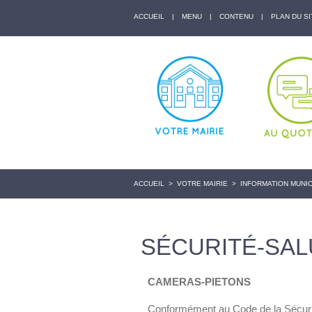
ACCUEIL
|
MENU
|
CONTENU
|
PLAN DU SI
ACCUEIL
>
VOTRE MAIRIE
>
INFORMATION MUNIC
SÉCURITÉ-SAL
CAMERAS-PIETONS
Conformément au Code de la Sécurité 