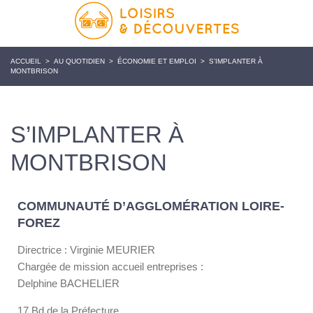
ACCUEIL
>
AU QUOTIDIEN
>
ÉCONOMIE ET EMPLOI
>
S’IMPLANTER À
MONTBRISON
S’IMPLANTER À
MONTBRISON
COMMUNAUTÉ D’AGGLOMÉRATION LOIRE-
FOREZ
Directrice : Virginie MEURIER
Chargée de mission accueil entreprises :
Delphine BACHELIER
17 Bd de la Préfecture