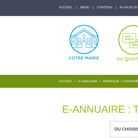
ACCUEIL
|
MENU
|
CONTENU
|
PLAN DU SI
ACCUEIL
>
E-ANNUAIRE
>
RUBRIQUE « TOURISM
E-ANNUAIRE :
OU CHOISI