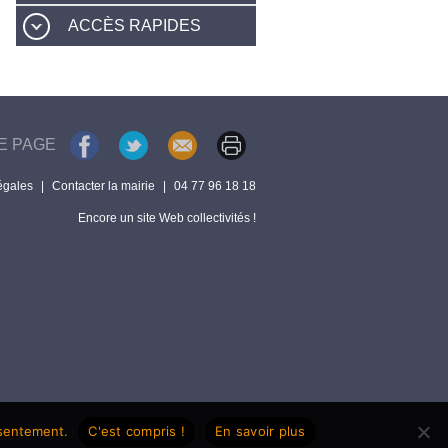
ACCÈS RAPIDES
E PAGE
égales
|
Contacter la mairie
|
04 77 96 18 18
Encore un site Web collectivités !
nsentement.
C'est compris !
En savoir plus