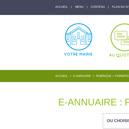
ACCUEIL
|
MENU
|
CONTENU
|
PLAN DU SI
ACCUEIL
>
E-ANNUAIRE
>
RUBRIQUE « FORMATI
E-ANNUAIRE :
OU CHOISI