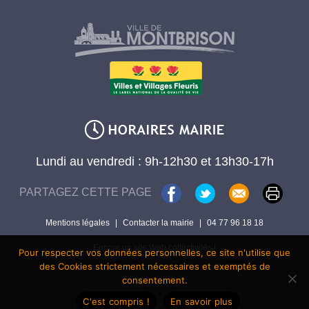
Lundi au vendredi : 9h-12h30 et 13h30-17h
PARTAGEZ CETTE PAGE
Mentions légales
|
Contacter la mairie
|
04 77 96 18 18
Encore un site Web collectivités !
Pour respecter vos données personnelles, ce site n'utilise que
des Cookies strictement nécessaires et exemptés de
consentement.
C'est compris !
En savoir plus