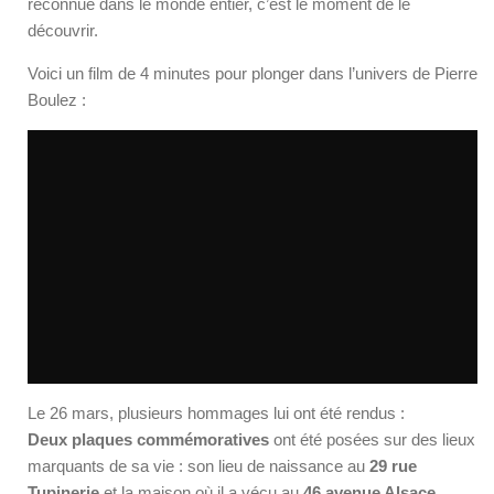
reconnue dans le monde entier, c’est le moment de le
découvrir.
Voici un film de 4 minutes pour plonger dans l’univers de Pierre
Boulez :
Le 26 mars, plusieurs hommages lui ont été rendus :
Deux plaques commémoratives
ont été posées sur des lieux
marquants de sa vie : son lieu de naissance au
29 rue
Tupinerie
et la maison où il a vécu au
46 avenue Alsace