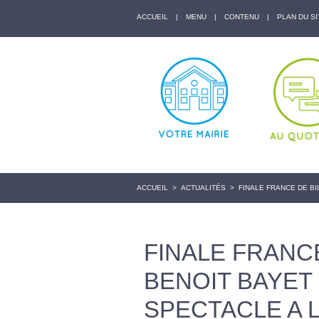
ACCUEIL
|
MENU
|
CONTENU
|
PLAN DU SI
ACCUEIL
>
ACTUALITÉS
>
FINALE FRANCE DE BI
FINALE FRANC
BENOIT BAYET
SPECTACLE A L