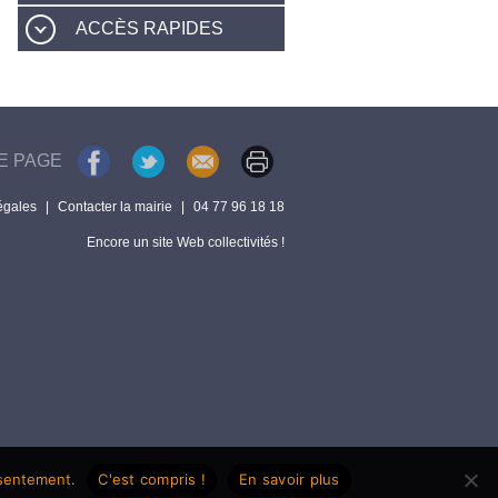
ACCÈS RAPIDES
E PAGE
égales
|
Contacter la mairie
|
04 77 96 18 18
Encore un site Web collectivités !
nsentement.
C'est compris !
En savoir plus