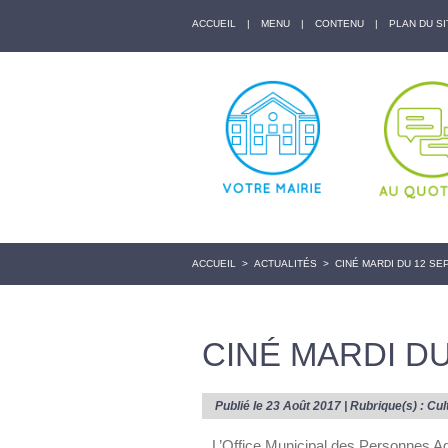
ACCUEIL
|
MENU
|
CONTENU
|
PLAN DU SI
ACCUEIL
>
ACTUALITÉS
>
CINÉ MARDI DU 12 SE
CINÉ MARDI D
Publié le 23 Août 2017 | Rubrique(s) :
Cul
L’Office Municipal des Personnes Ag