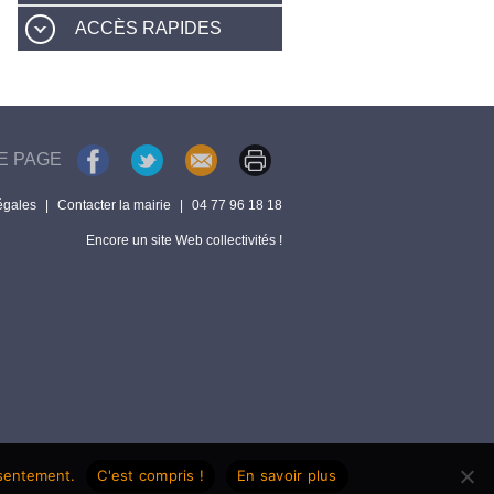
ACCÈS RAPIDES
E PAGE
égales
|
Contacter la mairie
|
04 77 96 18 18
Encore un site Web collectivités !
nsentement.
C'est compris !
En savoir plus