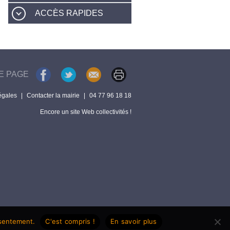
ACCÈS RAPIDES
E PAGE
égales
|
Contacter la mairie
|
04 77 96 18 18
Encore un site Web collectivités !
nsentement.
C'est compris !
En savoir plus