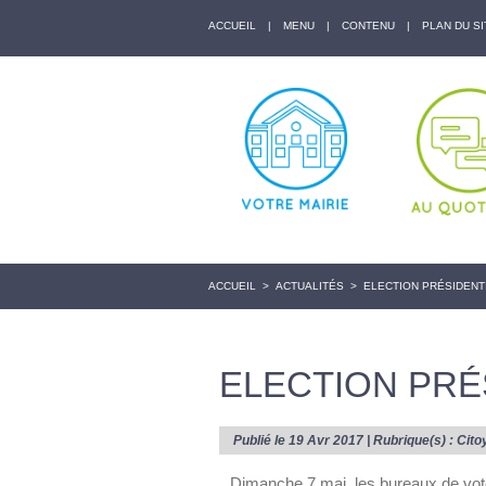
ACCUEIL
|
MENU
|
CONTENU
|
PLAN DU SI
ACCUEIL
>
ACTUALITÉS
>
ELECTION PRÉSIDENT
ELECTION PRÉ
Publié le 19 Avr 2017 | Rubrique(s) :
Cito
Dimanche 7 mai, les bureaux de vot