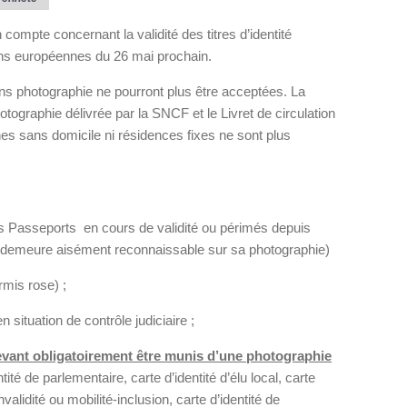
mpte concernant la validité des titres d’identité
ons européennes du 26 mai prochain.
ns photographie ne pourront plus être acceptées. La
ographie délivrée par la SNCF et le Livret de circulation
nnes sans domicile ni résidences fixes ne sont plus
les Passeports en cours de validité ou périmés depuis
e demeure aisément reconnaissable sur sa photographie)
rmis rose) ;
 situation de contrôle judiciaire ;
vant obligatoirement être munis d’une photographie
ntité de parlementaire, carte d’identité d’élu local, carte
validité ou mobilité-inclusion, carte d’identité de