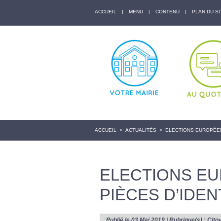
ACCUEIL
|
MENU
|
CONTENU
|
PLAN DU SI
ACCUEIL
>
ACTUALITÉS
>
ELECTIONS EUROPÉEN
ELECTIONS E
PIÈCES D’IDE
Publié le 03 Mai 2019 | Rubrique(s) :
Cito