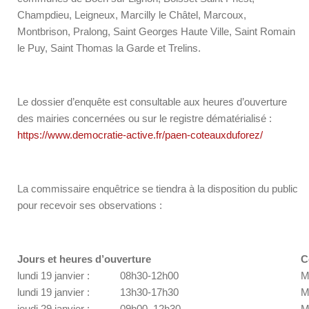
Champdieu, Leigneux, Marcilly le Châtel, Marcoux,
Montbrison, Pralong, Saint Georges Haute Ville, Saint Romain
le Puy, Saint Thomas la Garde et Trelins.
Le dossier d’enquête est consultable aux heures d’ouverture
des mairies concernées ou sur le registre dématérialisé :
https://www.democratie-active.fr/paen-coteauxduforez/
La commissaire enquêtrice se tiendra à la disposition du public
pour recevoir ses observations :
Jours et heures d’ouverture
C
lundi 19 janvier : 08h30-12h00
M
lundi 19 janvier : 13h30-17h30
M
jeudi 29 janvier : 09h00–12h30
M