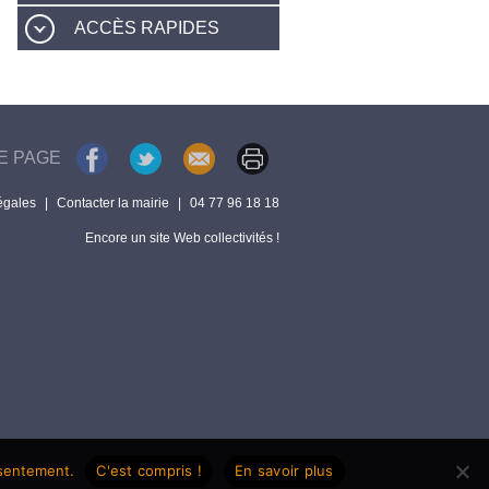
ACCÈS RAPIDES
E PAGE
égales
|
Contacter la mairie
|
04 77 96 18 18
Encore un site Web collectivités !
nsentement.
C'est compris !
En savoir plus