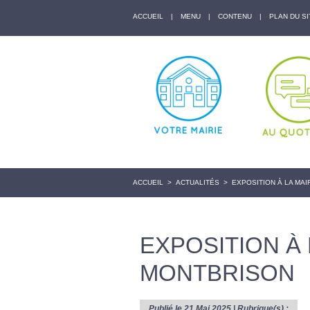
ACCUEIL
|
MENU
|
CONTENU
|
PLAN DU SI
ACCUEIL
>
ACTUALITÉS
>
EXPOSITION À LA MAI
EXPOSITION À 
MONTBRISON
Publié le 21 Mai 2025 | Rubrique(s) :