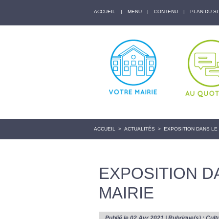
ACCUEIL
|
MENU
|
CONTENU
|
PLAN DU SI
ACCUEIL
>
ACTUALITÉS
>
EXPOSITION DANS LE 
EXPOSITION DA
MAIRIE
Publié le 02 Avr 2021 | Rubrique(s) :
Cult