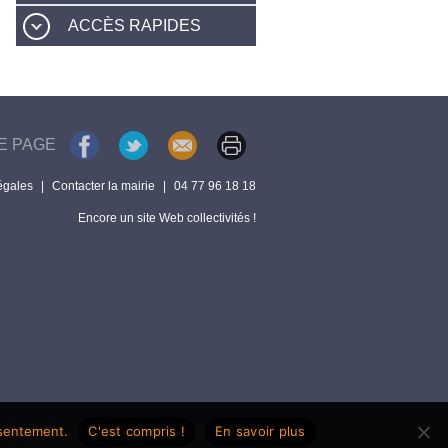
ACCÈS RAPIDES
E PAGE
égales
|
Contacter la mairie
|
04 77 96 18 18
Encore un site Web collectivités !
nsentement.
C'est compris !
En savoir plus