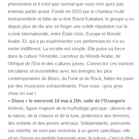
phénomène et il n’est pas normal que vous n’en ayez pas
entendu parler avant. Fondé en 2010 par le chanteur multi-
instrumentiste et bête de scène Ravid Kahalani, le groupe a su
depuis plus de dix ans se forger une solide réputation sur la
scène internationale, entre États-Unis, Europe et Monde
Arabe. Et, qui a pu expérimenter ces performances n’a su
rester indifférent. La recette est simple. Elle puise sa force
dans la culture Yéménite, carrefour du Monde Arabe, de
l’Afrique de l’Est et des cultures juives. Connectez ces transes
séculaires et essentielles avec les énergies les plus
contemporaines du Blues, du Funk et du Rock, faites-les jouer
par des musiciens extraordinaires. Pour vous : gros gros
show en vue !
« Diana » le mercredi 14 mai à 15h, salle de l’Orangerie
Artémis, figure majeure de la mythologie grecque : déesse de
la nature, de la chasse et de la lune, protectrice des femmes,
des enfants et des jeunes animaux. Indépendante, puissante,
ses intérêts ne sont pas restreints à un genre spécifique, elle
vit et chasse en parfaite harmonie avec la nature, c’est un être