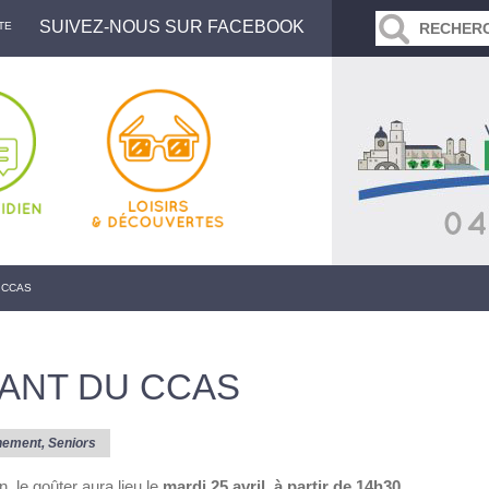
SUIVEZ-NOUS SUR FACEBOOK
TE
 CCAS
ANT DU CCAS
nement
,
Seniors
 le goûter aura lieu le
mardi 25 avril, à partir de 14h30