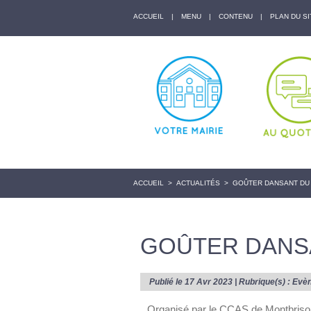
ACCUEIL
|
MENU
|
CONTENU
|
PLAN DU SI
ACCUEIL
>
ACTUALITÉS
>
GOÛTER DANSANT DU
GOÛTER DANS
Publié le 17 Avr 2023 | Rubrique(s) :
Evè
Organisé par le CCAS de Montbrison,