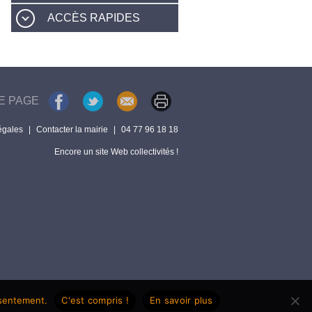
ACCÈS RAPIDES
E PAGE
égales
|
Contacter la mairie
|
04 77 96 18 18
Encore un site Web collectivités !
nsentement.
C'est compris !
En savoir plus