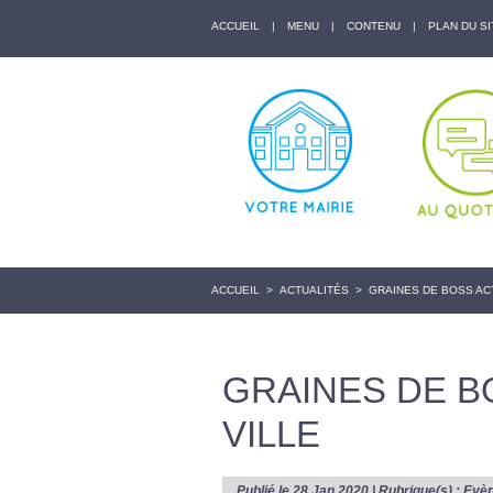
ACCUEIL
|
MENU
|
CONTENU
|
PLAN DU SI
ACCUEIL
>
ACTUALITÉS
>
GRAINES DE BOSS AC
GRAINES DE B
VILLE
Publié le 28 Jan 2020 | Rubrique(s) :
Evè