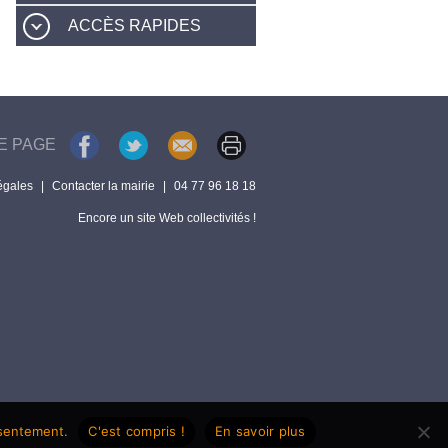
ACCÈS RAPIDES
E PAGE
égales
|
Contacter la mairie
|
04 77 96 18 18
Encore un site Web collectivités !
nsentement.
C'est compris !
En savoir plus