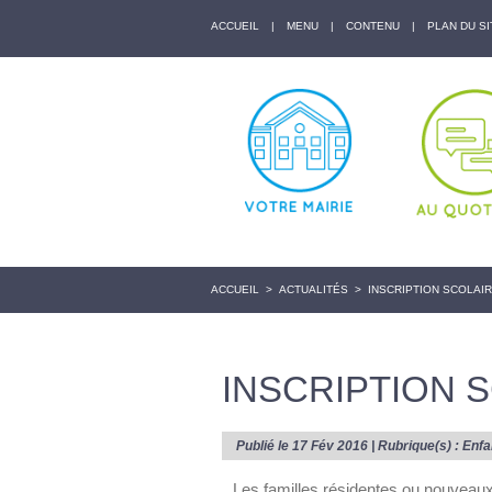
ACCUEIL
|
MENU
|
CONTENU
|
PLAN DU SI
ACCUEIL
>
ACTUALITÉS
>
INSCRIPTION SCOLAIR
INSCRIPTION S
Publié le 17 Fév 2016 | Rubrique(s) :
Enfa
Les familles résidentes ou nouveaux 