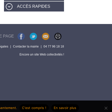
ACCÈS RAPIDES
E PAGE
égales
|
Contacter la mairie
|
04 77 96 18 18
Encore un site Web collectivités !
nsentement.
C'est compris !
En savoir plus