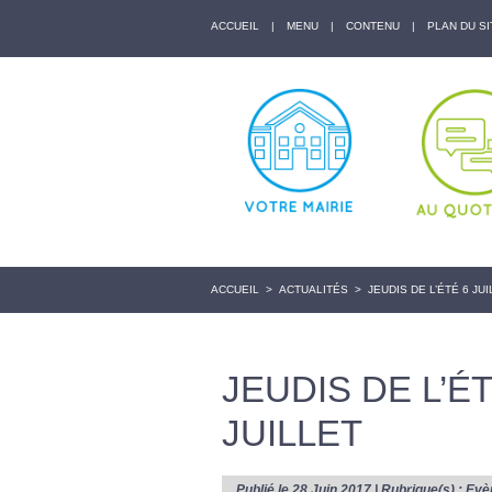
ACCUEIL
|
MENU
|
CONTENU
|
PLAN DU SI
ACCUEIL
>
ACTUALITÉS
>
JEUDIS DE L’ÉTÉ 6 JUI
JEUDIS DE L’ÉT
JUILLET
Publié le 28 Juin 2017 | Rubrique(s) :
Evè