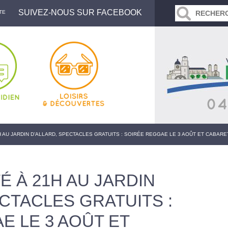
SUIVEZ-NOUS SUR FACEBOOK
TE
1H AU JARDIN D’ALLARD, SPECTACLES GRATUITS : SOIRÉE REGGAE LE 3 AOÛT ET CABARET
TÉ À 21H AU JARDIN
CTACLES GRATUITS :
E LE 3 AOÛT ET