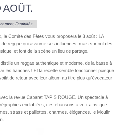
 AOÛT.
ènement
,
Festivités
», le Comité des Fêtes vous proposera le 3 août : LA
reggae qui assume ses influences, mais surtout des
ique, et font de la scène un lieu de partage.
e distille un reggae authentique et moderne, de la basse à
 par les hanches ! Et la recette semble fonctionner puisque
voilà de retour avec leur album au titre plus qu’évocateur :
 avec la revue Cabaret TAPIS ROUGE. Un spectacle à
régraphies endiablées, ces chansons à voix ainsi que
s, strass et paillettes, charmes, élégances, le Moulin
n.