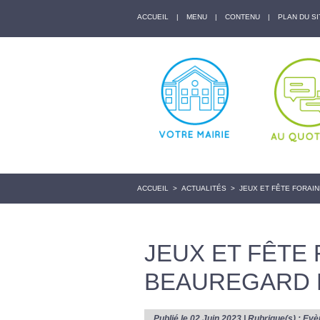
ACCUEIL
|
MENU
|
CONTENU
|
PLAN DU SI
ACCUEIL
>
ACTUALITÉS
>
JEUX ET FÊTE FORAIN
JEUX ET FÊTE 
BEAUREGARD D
Publié le 02 Juin 2023 | Rubrique(s) :
Evè