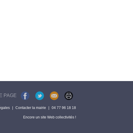
E PAGE
égales
|
Contacter la mairie
|
04 77 96 18 18
Encore un site Web collectivités !