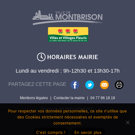
Lundi au vendredi : 9h-12h30 et 13h30-17h
PARTAGEZ CETTE PAGE
Mentions légales
|
Contacter la mairie
|
04 77 96 18 18
Encore un site Web collectivités !
Pour respecter vos données personnelles, ce site n'utilise que
des Cookies strictement nécessaires et exemptés de
consentement.
C'est compris !
En savoir plus