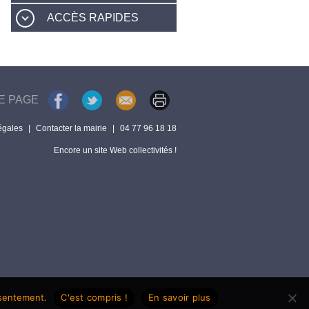
ACCÈS RAPIDES
E PAGE
égales
|
Contacter la mairie
|
04 77 96 18 18
Encore un site Web collectivités !
nsentement.
C'est compris !
En savoir plus