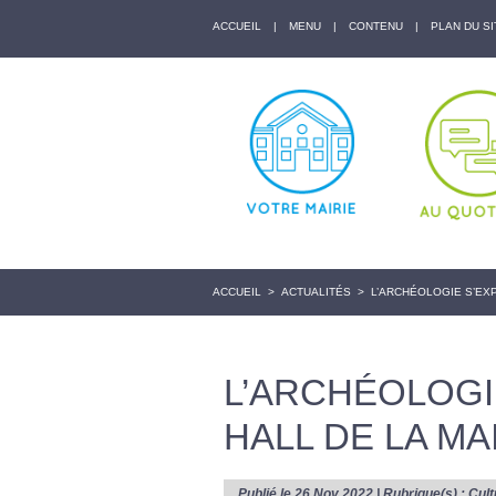
ACCUEIL
|
MENU
|
CONTENU
|
PLAN DU SI
ACCUEIL
>
ACTUALITÉS
>
L’ARCHÉOLOGIE S’EXP
L’ARCHÉOLOGI
HALL DE LA MA
Publié le 26 Nov 2022 | Rubrique(s) :
Cult