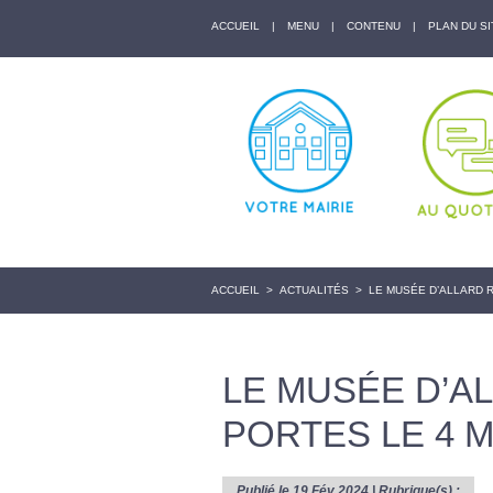
ACCUEIL
|
MENU
|
CONTENU
|
PLAN DU SI
ACCUEIL
>
ACTUALITÉS
>
LE MUSÉE D’ALLARD 
LE MUSÉE D’A
PORTES LE 4 M
Publié le 19 Fév 2024 | Rubrique(s) :