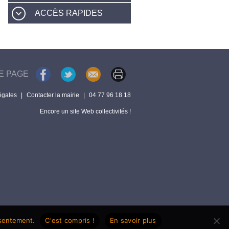
ACCÈS RAPIDES
E PAGE
égales
|
Contacter la mairie
|
04 77 96 18 18
Encore un site Web collectivités !
nsentement.
C'est compris !
En savoir plus