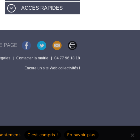
ACCÈS RAPIDES
E PAGE
égales
|
Contacter la mairie
|
04 77 96 18 18
Encore un site Web collectivités !
nsentement.
C'est compris !
En savoir plus