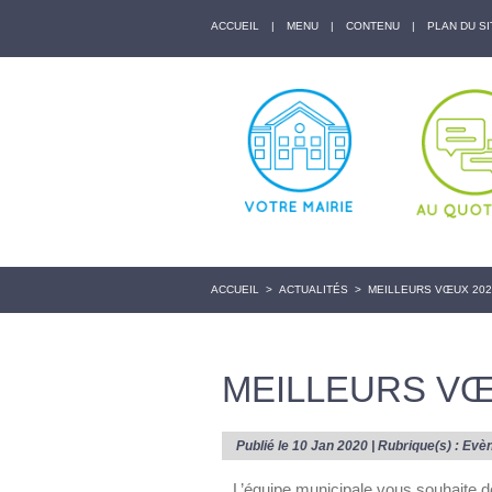
ACCUEIL
|
MENU
|
CONTENU
|
PLAN DU SI
ACCUEIL
>
ACTUALITÉS
>
MEILLEURS VŒUX 202
MEILLEURS VŒ
Publié le 10 Jan 2020 | Rubrique(s) :
Evè
L’équipe municipale vous souhaite 