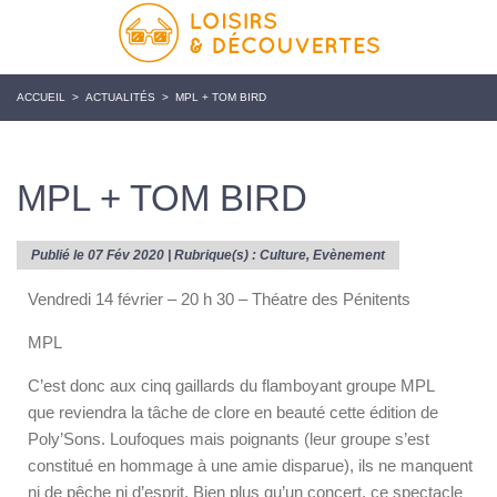
ACCUEIL
>
ACTUALITÉS
>
MPL + TOM BIRD
MPL + TOM BIRD
Publié le 07 Fév 2020 | Rubrique(s) :
Culture
,
Evènement
Vendredi 14 février – 20 h 30 – Théatre des Pénitents
MPL
C’est donc aux cinq gaillards du flamboyant groupe MPL
que reviendra la tâche de clore en beauté cette édition de
Poly’Sons. Loufoques mais poignants (leur groupe s’est
constitué en hommage à une amie disparue), ils ne manquent
ni de pêche ni d’esprit. Bien plus qu’un concert, ce spectacle