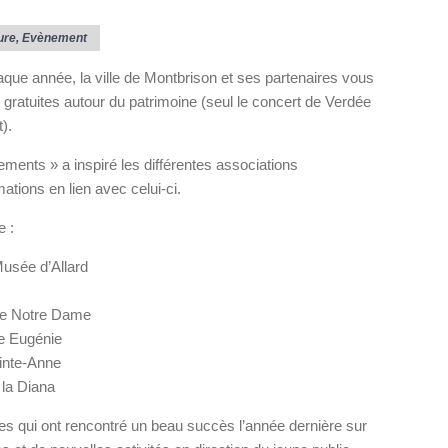
ure
,
Evènement
ue année, la ville de Montbrison et ses partenaires vous
gratuites autour du patrimoine (seul le concert de Verdée
).
ements » a inspiré les différentes associations
ations en lien avec celui-ci.
e :
Musée d’Allard
ale Notre Dame
te Eugénie
ainte-Anne
 la Diana
es qui ont rencontré un beau succès l’année dernière sur