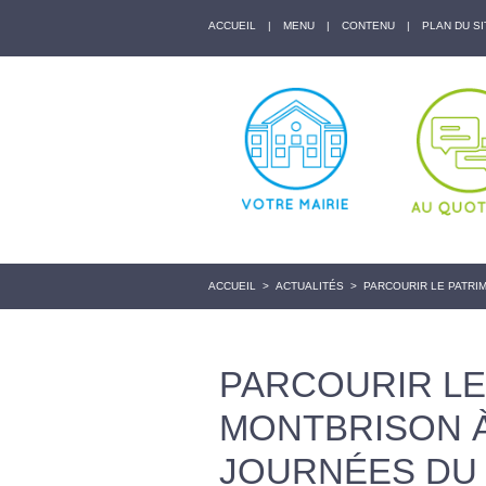
ACCUEIL
|
MENU
|
CONTENU
|
PLAN DU SI
ACCUEIL
>
ACTUALITÉS
>
PARCOURIR LE PATRI
PARCOURIR LE
MONTBRISON À
JOURNÉES DU 