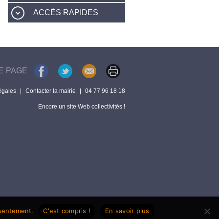
ACCÈS RAPIDES
E PAGE
égales
|
Contacter la mairie
|
04 77 96 18 18
Encore un site Web collectivités !
nsentement.
C'est compris !
En savoir plus