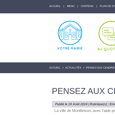
ACCUEIL
|
MENU
|
CONTENU
|
PLAN DU SI
ACCUEIL
>
ACTUALITÉS
>
PENSEZ AUX CENDRIE
PENSEZ AUX C
Publié le 19 Août 2024 | Rubrique(s) :
Env
La ville de Montbrison, avec l’aide 