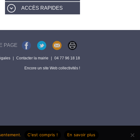
ACCÈS RAPIDES
E PAGE
égales
|
Contacter la mairie
|
04 77 96 18 18
Encore un site Web collectivités !
nsentement.
C'est compris !
En savoir plus