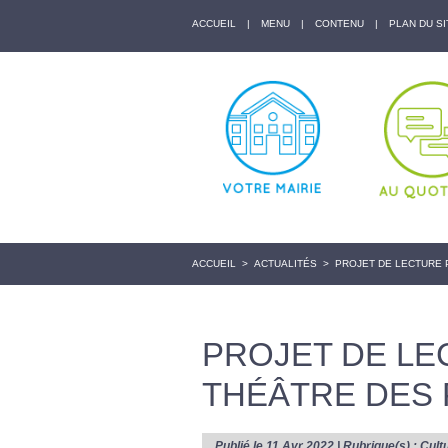
ACCUEIL
|
MENU
|
CONTENU
|
PLAN DU SI
ACCUEIL
>
ACTUALITÉS
>
PROJET DE LECTURE 
PROJET DE LE
THÉÂTRE DES 
Publié le 11 Avr 2022 | Rubrique(s) :
Cult