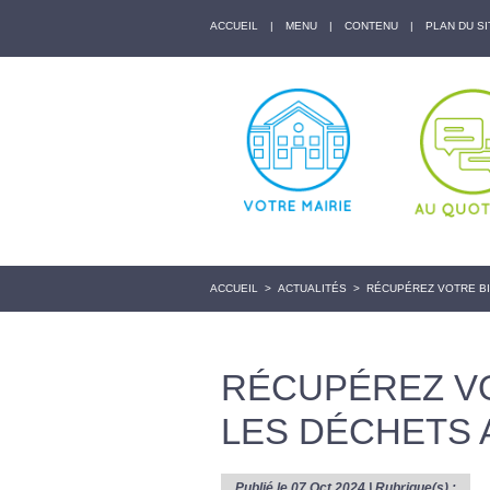
ACCUEIL
|
MENU
|
CONTENU
|
PLAN DU SI
ACCUEIL
>
ACTUALITÉS
>
RÉCUPÉREZ VOTRE BI
RÉCUPÉREZ V
LES DÉCHETS 
Publié le 07 Oct 2024 | Rubrique(s) :