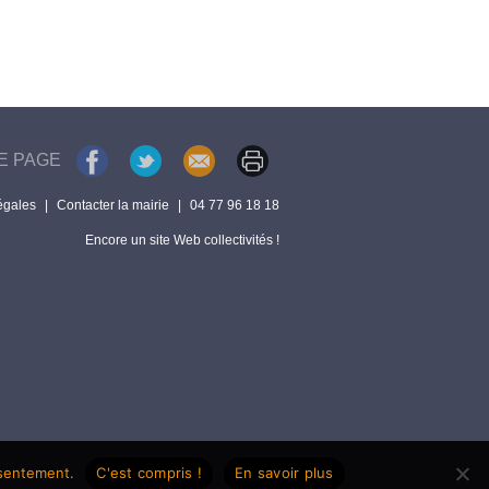
E PAGE
égales
|
Contacter la mairie
|
04 77 96 18 18
Encore un site Web collectivités !
nsentement.
C'est compris !
En savoir plus