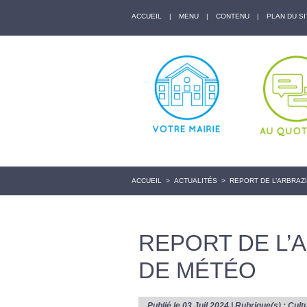
ACCUEIL
|
MENU
|
CONTENU
|
PLAN DU SI
ACCUEIL
>
ACTUALITÉS
>
REPORT DE L’ARBRAZ
REPORT DE L’
DE MÉTÉO
Publié le 03 Juil 2024 | Rubrique(s) :
Cult