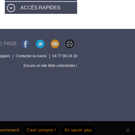
ACCÈS RAPIDES
E PAGE
égales
|
Contacter la mairie
|
04 77 96 18 18
Encore un site Web collectivités !
nsentement.
C'est compris !
En savoir plus