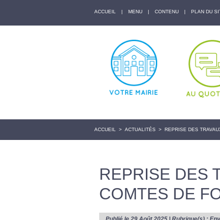
ACCUEIL
|
MENU
|
CONTENU
|
PLAN DU SI
ACCUEIL
>
ACTUALITÉS
>
REPRISE DES TRAVAU
REPRISE DES 
COMTES DE F
Publié le 29 Août 2025 | Rubrique(s) :
Env