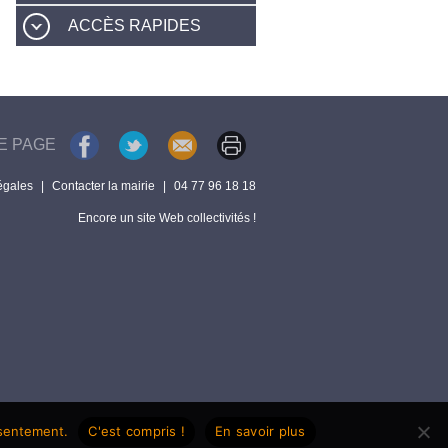
ACCÈS RAPIDES
E PAGE
égales
|
Contacter la mairie
|
04 77 96 18 18
Encore un site Web collectivités !
nsentement.
C'est compris !
En savoir plus