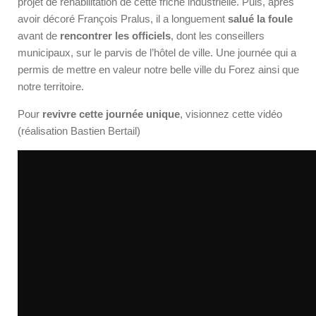
projet de réhabilitation de cette friche industrielle. Puis, après
avoir décoré François Pralus, il a longuement
salué la foule
avant de
rencontrer les officiels
, dont les conseillers
municipaux, sur le parvis de l’hôtel de ville. Une journée qui a
permis de mettre en valeur notre belle ville du Forez ainsi que
notre territoire.
Pour
revivre cette journée unique
, visionnez cette vidéo
(réalisation Bastien Bertail)