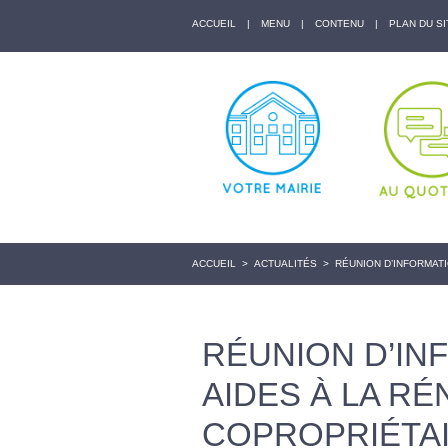
ACCUEIL
|
MENU
|
CONTENU
|
PLAN DU SI
ACCUEIL
>
ACTUALITÉS
>
RÉUNION D’INFORMAT
RÉUNION D’IN
AIDES À LA R
COPROPRIÉTA