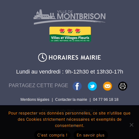
Lundi au vendredi : 9h-12h30 et 13h30-17h
PARTAGEZ CETTE PAGE
Mentions légales
|
Contacter la mairie
|
04 77 96 18 18
Encore un site Web collectivités !
Pour respecter vos données personnelles, ce site n'utilise que
des Cookies strictement nécessaires et exemptés de
consentement.
C'est compris !
En savoir plus