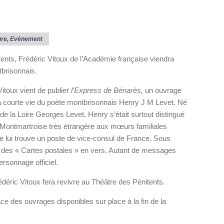
ure
,
Evènement
ents, Frédéric Vitoux de l’Académie française viendra
brisonnais.
itoux vient de publier
l’Express de Bénarès,
un ouvrage
 la courte vie du poète montbrisonnais Henry J M Levet. Né
de la Loire Georges Levet, Henry s’était surtout distingué
e Montmartroise très étrangère aux mœurs familiales
e lui trouve un poste de vice-consul de France. Sous
ait des « Cartes postales » en vers. Autant de messages
ersonnage officiel.
édéric Vitoux fera revivre au Théâtre des Pénitents.
e des ouvrages disponibles sur place à la fin de la