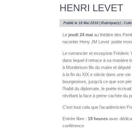
HENRI LEVET
Publié le 18 Mai 2018 | Rubrique(s) :
Cult
Le
jeudi 24 mai
au théâtre des Penit
raconter Heny JM Levet poète mont
Le romancier et essayiste Fréderic V
dans lequel il retrace à sa manière
à Montbrison fils du maire et député 
à la fin du XIX e siècle dans une vi
bourgeoises, jusqu’à ce que son pèr
l’habit du diplomate, le poète écriv
révélant la face à peine cachée du p
C’est tout cela que l’académicien Fr
Entrée libre :
19 heures
avec dédicac
conférence