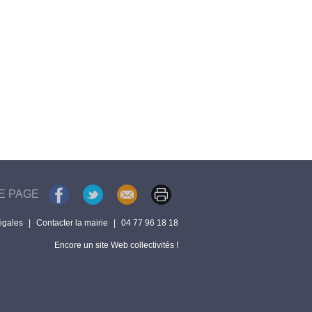
E PAGE
égales
|
Contacter la mairie
|
04 77 96 18 18
Encore un site Web collectivités !