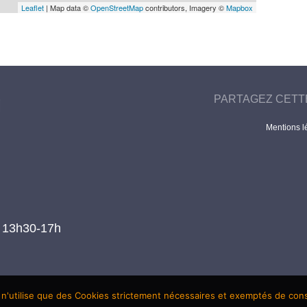
Leaflet
| Map data ©
OpenStreetMap
contributors, Imagery ©
Mapbox
PARTAGEZ CETT
Mentions l
t 13h30-17h
 n'utilise que des Cookies strictement nécessaires et exemptés de co