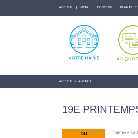
ACCUEIL
|
MENU
|
CONTENU
|
PLAN DU SI
ACCUEIL
>
AGENDA
19E PRINTEMPS
Thème « La Lo
DU