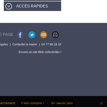
ACCÈS RAPIDES
E PAGE
égales
|
Contacter la mairie
|
04 77 96 18 18
Encore un site Web collectivités !
nsentement.
C'est compris !
En savoir plus