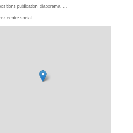
positions publication, diaporama, …
rez centre social