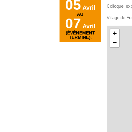
05
Colloque, ex
Avril
AU
Village de Fo
07
Avril
+
(ÉVÉNEMENT
TERMINÉ),
−